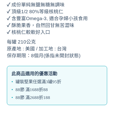
✓
成份單純無鹽無糖無調味
✓
頂級1/2 80%等級核桃仁
✓
含豐富Omega-3, 適合
孕婦小孩食用
✓
酥脆果香，自然回甘無苦澀味
✓
核桃仁較軟好
入口
每罐 210公克
原產地 : 美國 /
加工地 : 台灣
保存期限：8個月(係指未開封狀態)
此商品適用的優惠活動
罐裝堅果任選滿3罐95折
88節 滿1688折88
88節 滿2688折188