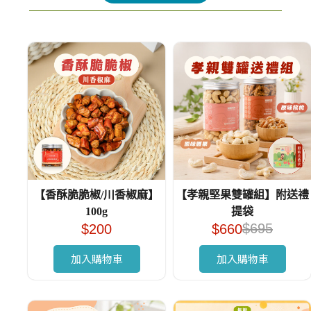
【香酥脆脆椒/川香椒麻】
【孝親堅果雙罐組】附送禮
100g
提袋
$
695
$
200
$
660
加入購物車
加入購物車