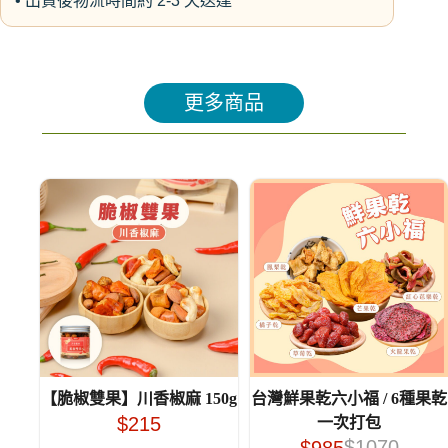
• 出貨後物流時間約 2-3 天送達
更多商品
【脆椒雙果】川香椒麻 150g
台灣鮮果乾六小福 / 6種果乾
$
215
一次打包
$
1070