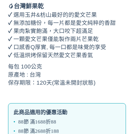
台灣鮮果乾
🥭
✓
選用玉井&枋山最好的的愛文芒果
✓
無添加糖份，每一片都是愛文純粹的香甜
✓
果肉紮實飽滿，大口咬下超滿足
✓
一顆愛文芒果僅能製作兩片芒果乾
✓
口感香Q厚實, 每一口都是味覺的享受
✓
低溫烘烤保留天然愛文芒果香氣
每包 100公克
原產地 : 台灣
保存期限：120天(常溫未開封狀態)
此商品適用的優惠活動
88節 滿1688折88
88節 滿2688折188