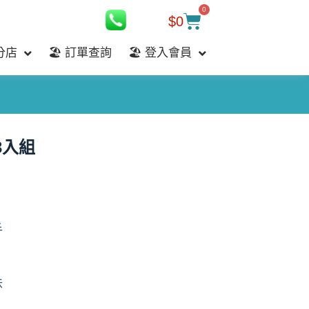
0
$
0
分店
🏖️ 訂單查詢
🏖️ 登入會員
3入組
手
味