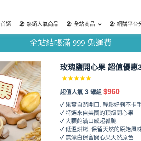
禮首選
🏖️ 熱銷人氣商品
🏖️ 全站商品
🏖️ 網購平台
全站結帳滿 999 免運費
玫瑰鹽開心果 超值優惠
★★★★★
$960
3
超值人氣
罐組
✓
果實自然開口, 輕鬆好剝不卡
✓
特選來自美國的頂級開心果
✓
大顆飽滿口感超鬆脆
✓
低溫烘烤, 保留天然的原始風
✓
無漂白保留開心果天然原色